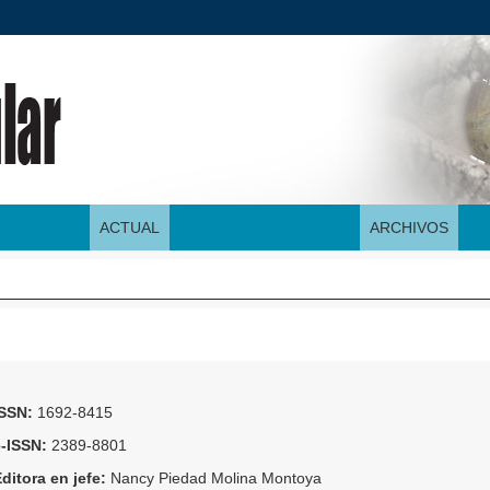
ar
ACTUAL
ARCHIVOS
ISSN:
1692-8415
e-ISSN:
2389-8801
ditora en jefe:
Nancy Piedad Molina Montoya