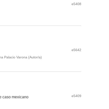
e5408
e5642
na Palacio Varona (Autor/a)
e5409
e de caso mexicano